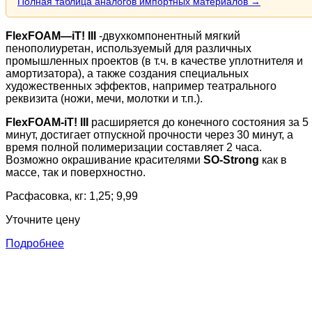
Полная таблица аналогов импортных материалов →
FlexFOAM
—
iT
! III
-двухкомпонентный мягкий
пенополиуретан, используемый для различных
промышленных проектов (в т.ч. в качестве уплотнителя и
амортизатора), а также создания специальных
художественных эффектов, например театрального
реквизита (ножи, мечи, молотки и т.п.).
FlexFOAM-iT! III
расширяется до конечного состояния за 5
минут, достигает отпускной прочности через 30 минут, а
время полной полимеризации составляет 2 часа.
Возможно окрашивание красителями
SO-Strong
как в
массе, так и поверхностно.
Расфасовка, кг: 1,25; 9,99
Уточните цену
Подробнее