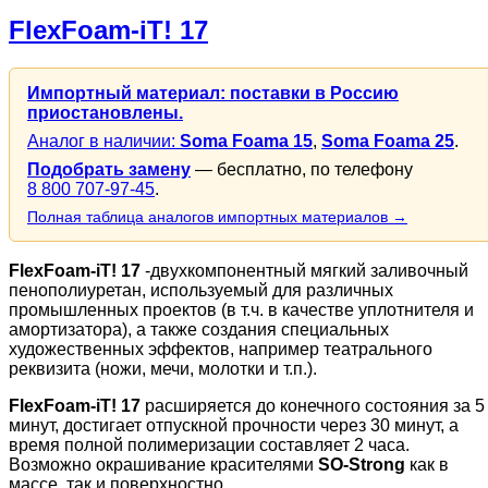
FlexFoam-iT! 17
Импортный материал: поставки в Россию
приостановлены.
Аналог в наличии:
Soma Foama 15
,
Soma Foama 25
.
Подобрать замену
— бесплатно, по телефону
8 800 707-97-45
.
Полная таблица аналогов импортных материалов →
FlexFoam-iT! 17
-двухкомпонентный мягкий заливочный
пенополиуретан, используемый для различных
промышленных проектов (в т.ч. в качестве уплотнителя и
амортизатора), а также создания специальных
художественных эффектов, например театрального
реквизита (ножи, мечи, молотки и т.п.).
FlexFoam-iT! 17
расширяется до конечного состояния за 5
минут, достигает отпускной прочности через 30 минут, а
время полной полимеризации составляет 2 часа.
Возможно окрашивание красителями
SO-Strong
как в
массе, так и поверхностно.