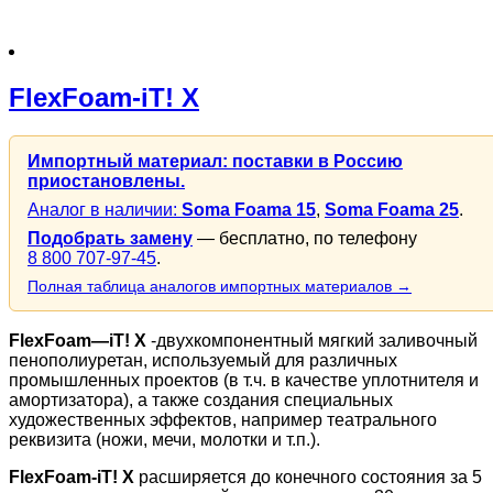
FlexFoam-iT! X
Импортный материал: поставки в Россию
приостановлены.
Аналог в наличии:
Soma Foama 15
,
Soma Foama 25
.
Подобрать замену
— бесплатно, по телефону
8 800 707-97-45
.
Полная таблица аналогов импортных материалов →
FlexFoam
—
iT
! X
-двухкомпонентный мягкий заливочный
пенополиуретан, используемый для различных
промышленных проектов (в т.ч. в качестве уплотнителя и
амортизатора), а также создания специальных
художественных эффектов, например театрального
реквизита (ножи, мечи, молотки и т.п.).
FlexFoam-iT! X
расширяется до конечного состояния за 5