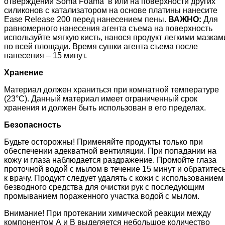
отверждении Soma Foama в или на поверхности других
силиконов с катализатором на основе платины нанесите
Ease Release 200 перед нанесением пены.
ВАЖНО:
Для
равномерного нанесения агента съема на поверхность
используйте мягкую кисть, нанося продукт легкими мазкам
по всей площади. Время сушки агента съема после
нанесения – 15 минут.
Хранение
Материал должен храниться при комнатной температуре
(23°C). Данный материал имеет ограниченный срок
хранения и должен быть использован в его пределах.
Безопасность
Будьте осторожны! Применяйте продукты только при
обеспечении адекватной вентиляции. При попадании на
кожу и глаза наблюдается раздражение. Промойте глаза
проточной водой с мылом в течение 15 минут и обратитес
к врачу. Продукт следует удалять с кожи с использованием
безводного средства для очистки рук с последующим
промыванием пораженного участка водой с мылом.
Внимание! При протекании химической реакции между
компонентом А и В выделяется небольшое количество