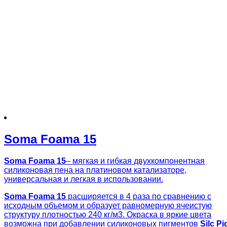
Soma Foama 15
Soma Foama 15
– мягкая и гибкая двухкомпонентная
силиконовая пена на платиновом катализаторе,
универсальная и легкая в использовании.
Soma Foama 15
расширяется в 4 раза по сравнению с
исходным объемом и образует равномерную ячеистую
структуру плотностью 240 кг/м3. Окраска в яркие цвета
возможна при добавлении силиконовых пигментов
Silc Pi