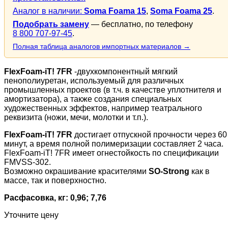
Аналог в наличии:
Soma Foama 15
,
Soma Foama 25
.
Подобрать замену
— бесплатно, по телефону
8 800 707-97-45
.
Полная таблица аналогов импортных материалов →
FlexFoam-iT! 7FR
-двухкомпонентный мягкий
пенополиуретан, используемый для различных
промышленных проектов (в т.ч. в качестве уплотнителя и
амортизатора), а также создания специальных
художественных эффектов, например театрального
реквизита (ножи, мечи, молотки и т.п.).
FlexFoam-iT! 7FR
достигает отпускной прочности через 60
минут, а время полной полимеризации составляет 2 часа.
FlexFoam-iT! 7FR имеет огнестойкость по спецификации
FMVSS-302.
Возможно окрашивание красителями
SO-Strong
как в
массе, так и поверхностно.
Расфасовка, кг: 0,96; 7,76
Уточните цену