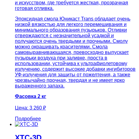
и искусством, где требуется жесткая, прозрачная
готовая отливка.
Эпоксидная смола Юникаст Trans обладает очень
низкой вязкостью для легкого перемешивания и
минимального образования пузырьков. Отливки
отверждаются с незначительной усадкой и
получаются очень твердыми и прочными. Смолу
можно окрашивать красителями. Смола
самовыравнивающаяся, превосходно выпускает
пузырьки воздуха при заливке, проста в
использовании, устойчива к ультрафиолетовому
излучению, содержит высокие добавки ингибиторов
УФ-излучения для защиты от пожелтения, а также
чрезвычайно прочная, твердая и не имеет ярко
выраженного запаха.
Фасовка 2 кг
Цена:
3 260 ₽
Подробнее
XTC-3D