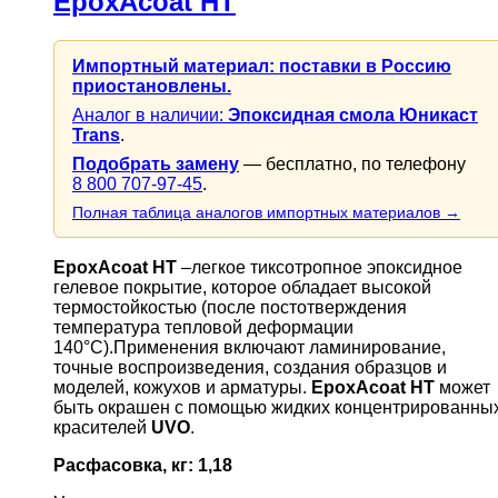
EpoxAcoat HT
Импортный материал: поставки в Россию
приостановлены.
Аналог в наличии:
Эпоксидная смола Юникаст
Trans
.
Подобрать замену
— бесплатно, по телефону
8 800 707-97-45
.
Полная таблица аналогов импортных материалов →
EpoxAcoat HT
–легкое тиксотропное эпоксидное
гелевое покрытие, которое обладает высокой
термостойкостью (после постотверждения
температура тепловой деформации
140°C).Применения включают ламинирование,
точные воспроизведения, создания образцов и
моделей, кожухов и арматуры.
EpoxAcoat HT
может
быть окрашен с помощью жидких концентрированны
красителей
UVO
.
Расфасовка, кг: 1,18