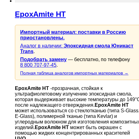
EpoxAmite HT
Импортный материал: поставки в Россию
приостановлены.
Аналог в наличии:
Эпоксидная смола Юникаст
Trans
.
Подобрать замену
— бесплатно, по телефону
8 800 707-97-45
.
Полная таблица аналогов импортных материалов →
EpoxAmite HT
-прозрачная, стойкая к
ультрафиолетовому излучению эпоксидная смола,
которая выдерживает высокие температуры до 149°
после надлежащего отверждения.
EpoxAmite HT
может использоваться со стеклотканью (типа S-Glass
E-Glass), полимерной тканью (типа Kevlar) и
углеродным волокном для изготовления композитны
изделий.
EpoxAmite HT
может быть окрашен с
помощью жидких концентрированных красителей
UVO
.