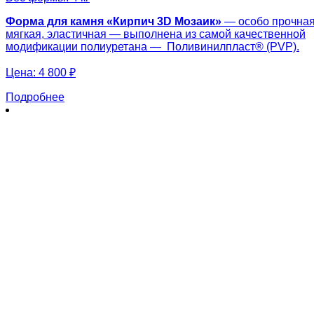
Форма для камня «
Кирпич 3
D
Мозаик
»
— особо прочная
мягкая, эластичная — выполнена из самой качественной
модификации полиуретана — Поливинилпласт® (PVP).
Цена:
4 800 ₽
Подробнее