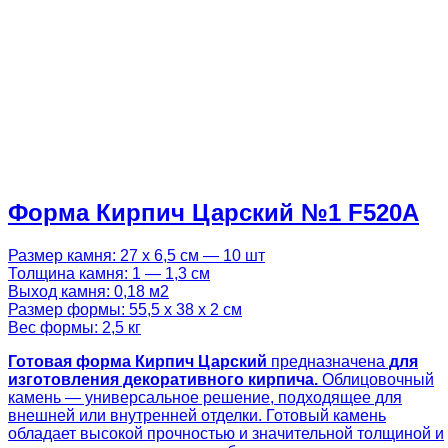
Форма Кирпич Царский №1 F520A
Размер камня: 27 х 6,5 см — 10 шт
Толщина камня: 1 — 1,3 см
Выход камня: 0,18 м2
Размер формы: 55,5 х 38 х 2 см
Вес формы: 2,5 кг
Готовая
форма Кирпич Царский
предназначена
для
изготовления декоративного кирпича.
Облицовочный
камень — универсальное решение, подходящее для
внешней или внутренней отделки. Готовый камень
обладает высокой прочностью и значительной толщиной и