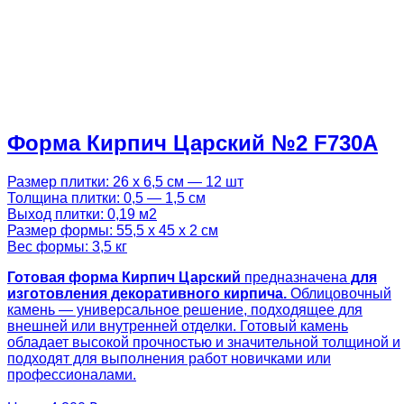
Форма Кирпич Царский №2 F730A
Размер плитки: 26 х 6,5 см — 12 шт
Толщина плитки: 0,5 — 1,5 см
Выход плитки: 0,19 м2
Размер формы: 55,5 х 45 х 2 см
Вес формы: 3,5 кг
Готовая
форма Кирпич Царский
предназначена
для
изготовления декоративного кирпича.
Облицовочный
камень — универсальное решение, подходящее для
внешней или внутренней отделки. Готовый камень
обладает высокой прочностью и значительной толщиной и
подходят для выполнения работ новичками или
профессионалами.