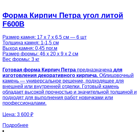
Форма Кирпич Петра угол литой
F600B
Размер камня: 17 х 7 х 6,5 см — 6 шт
Толщина камня: 1-1,5 см
Выход камня: 0,45 пог.м
Размер формы: 46 х 20 х 9 х 2 см
Вес формы: 3 кг
Готовая
форма Кирпич Петра
предназначена
для
изготовления декоративного кирпича.
Облицовочный
камень — универсальное решение, подходящее для
внешней или внутренней отделки. Готовый камень
обладает высокой прочностью и значительной толщиной и
подходят для выполнения работ новичками или
профессионалами.
Цена:
3 600 ₽
Подробнее