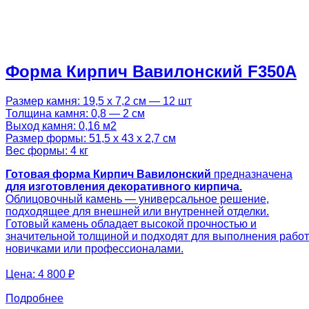
Форма Кирпич Вавилонский F350A
Размер камня: 19,5 х 7,2 см — 12 шт
Толщина камня: 0,8 — 2 см
Выход камня: 0,16 м2
Размер формы: 51,5 х 43 х 2,7 см
Вес формы: 4 кг
Готовая
форма Кирпич Вавилонский
предназначена
для изготовления декоративного кирпича.
Облицовочный камень — универсальное решение,
подходящее для внешней или внутренней отделки.
Готовый камень обладает высокой прочностью и
значительной толщиной и подходят для выполнения работ
новичками или профессионалами.
Цена:
4 800 ₽
Подробнее