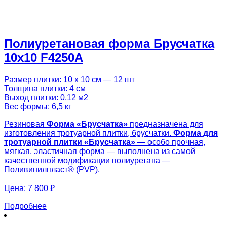
Полиуретановая форма Брусчатка
10х10 F4250A
Размер плитки: 10 х 10 см — 12 шт
Толщина плитки: 4 см
Выход плитки: 0,12 м2
Вес формы: 6,5 кг
Резиновая
Форма «
Брусчатка
»
предназначена для
изготовления тротуарной плитки, брусчатки.
Форма для
тротуарной плитки «
Брусчатка
»
— особо прочная,
мягкая, эластичная форма — выполнена из самой
качественной модификации полиуретана —
Поливинилпласт® (PVP).
Цена:
7 800 ₽
Подробнее