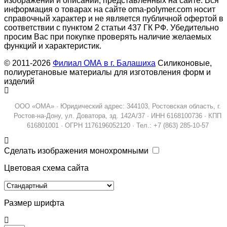
изображений и описаний, представленных на сайте. Вся
информация о товарах на сайте oma-polymer.com носит
справочный характер и не является публичной офертой в
соответствии с пунктом 2 статьи 437 ГК РФ. Убедительно
просим Вас при покупке проверять наличие желаемых
функций и характеристик.
© 2011-2026
Филиал ОМА в г. Балашиха
Силиконовые,
полиуретановые материалы для изготовления форм и
изделий
ООО «ОМА» · Юридический адрес: 344103, Ростовская область, г.
Ростов-на-Дону, ул. Доватора, зд. 142А/37 · ИНН 6168100736 · КПП
616801001 · ОГРН 1176196052120 · Тел.: +7 (863) 285-10-57
Сделать изображения монохромными
Цветовая схема сайта
Размер шрифта