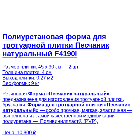
Полиуретановая форма для
тротуарной плитки Песчаник
натуральный F4190I
Размер плитки: 45 х 30 см — 2 шт
Толщина плитки: 4 см
Выход плитки: 0,27 м2
Вес формы: 9 кг
Резиновая
Форма «
Песчаник натуральный
»
предназначена для изготовления тротуарной плитки,
брусчатки.
Форма для тротуарной плитки «
Песчаник
натуральный
»
— особо прочная, мягкая, эластичная —
выполнена из самой качественной модификации
полиуретана — Поливинилпласт® (PVP).
Цена:
10 800 ₽