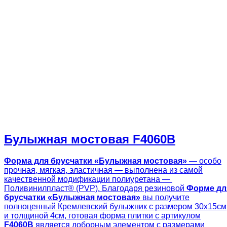
Булыжная мостовая F4060B
Форма для брусчатки «
Булыжная мостовая
»
— особо
прочная, мягкая, эластичная — выполнена из самой
качественной модификации полиуретана —
Поливинилпласт® (PVP). Благодаря резиновой
Форме дл
брусчатки «
Булыжная мостовая
»
вы получите
полноценный Кремлевский булыжник с размером 30х15см
и толщиной 4см, готовая форма плитки с артикулом
F4060B
является доборным элементом с размерами