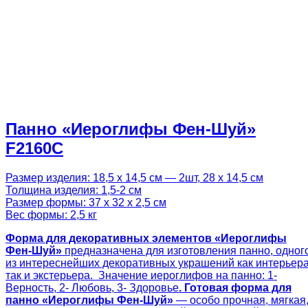
Панно «Иероглифы Фен-Шуй»
F2160C
Размер изделия: 18,5 х 14,5 см — 2шт, 28 х 14,5 см
Толщина изделия: 1,5-2 см
Размер формы: 37 х 32 х 2,5 см
Вес формы: 2,5 кг
Форма для декоративных элементов «Иероглифы
Фен-Шуй»
предназначена для изготовления панно, одног
из интереснейших декоративных украшений как интерьера
так и экстерьера. Значение иероглифов на панно: 1-
Верность, 2- Любовь, 3- Здоровье
. Готовая
форма для
панно «
Иероглифы Фен-Шуй»
— особо прочная, мягкая