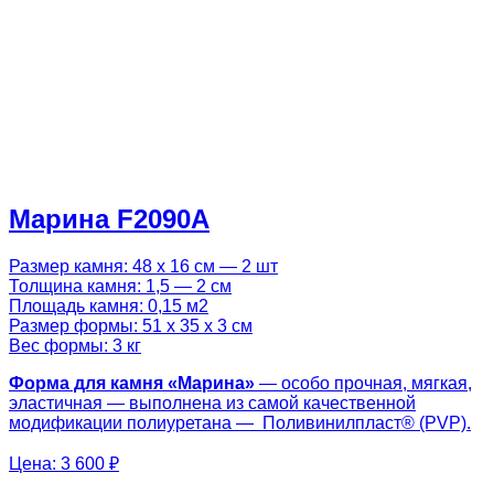
Марина F2090A
Размер камня: 48 х 16 см — 2 шт
Толщина камня: 1,5 — 2 см
Площадь камня: 0,15 м2
Размер формы: 51 х 35 х 3 см
Вес формы: 3 кг
Форма для камня «Марина»
— особо прочная, мягкая,
эластичная — выполнена из самой качественной
модификации полиуретана — Поливинилпласт® (PVP).
Цена:
3 600 ₽