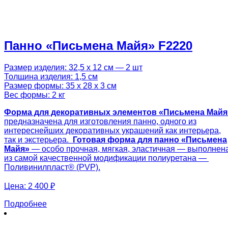
Панно «Письмена Майя» F2220
Размер изделия: 32,5 х 12 см — 2 шт
Толщина изделия: 1,5 см
Размер формы: 35 х 28 х 3 см
Вес формы: 2 кг
Форма для декоративных элементов «
Письмена Майя
предназначена для изготовления панно, одного из
интереснейших декоративных украшений как интерьера,
так и экстерьера.
Готовая
форма для панно «
Письмена
Майя
»
— особо прочная, мягкая, эластичная — выполнен
из самой качественной модификации полиуретана —
Поливинилпласт® (PVP).
Цена:
2 400 ₽
Подробнее