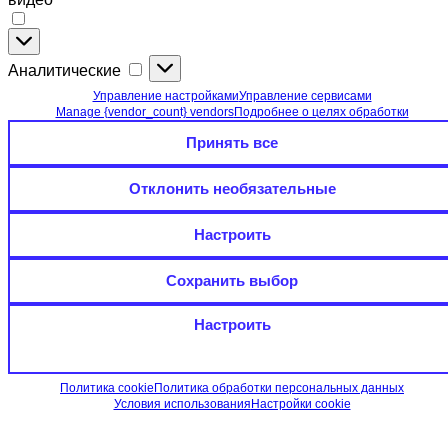
Функциональные
(необязательные):
Аналитические
Аналитические
онлайн-
чат,
Управление настройками
Управление сервисами
карты
Manage {vendor_count} vendors
Подробнее о целях обработки
и
Принять все
видео
Отклонить необязательные
Настроить
Сохранить выбор
Настроить
Политика cookie
Политика обработки персональных данных
Условия использования
Настройки cookie