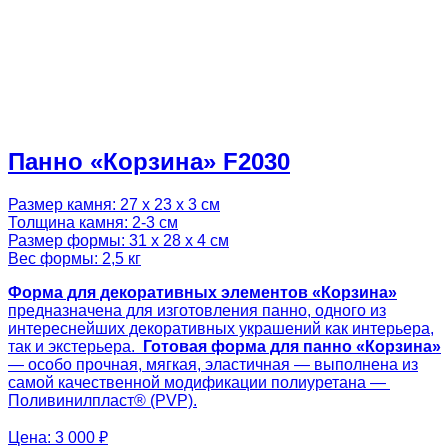
Панно «Корзина» F2030
Размер камня: 27 х 23 х 3 см
Толщина камня: 2-3 см
Размер формы: 31 х 28 х 4 см
Вес формы: 2,5 кг
Форма для декоративных элементов «Корзина»
предназначена для изготовления панно, одного из
интереснейших декоративных украшений как интерьера,
так и экстерьера.
Готовая
форма для панно «
Корзина»
— особо прочная, мягкая, эластичная — выполнена из
самой качественной модификации полиуретана —
Поливинилпласт® (PVP).
Цена:
3 000 ₽