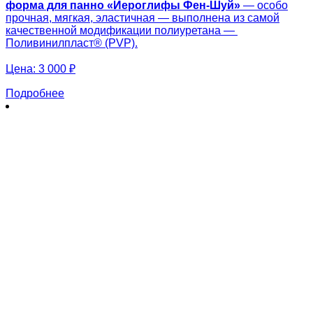
форма для панно «
Иероглифы Фен-Шуй»
— особо
прочная, мягкая, эластичная — выполнена из самой
качественной модификации полиуретана —
Поливинилпласт® (PVP).
Цена:
3 000 ₽
Подробнее