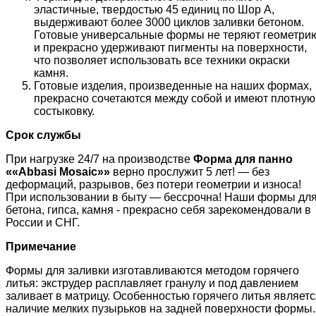
эластичные, твердостью 45 единиц по Шор А,
выдерживают более 3000 циклов заливки бетоном.
Готовые универсальные формы не теряют геометри
и прекрасно удерживают пигменты на поверхности,
что позволяет использовать все техники окраски
камня.
Готовые изделия, произведенные на наших формах,
прекрасно сочетаются между собой и имеют плотную
состыковку.
Срок службы
При нагрузке 24/7 на производстве
Форма для панно
««
Abbasi
Mosaic
»»
верно прослужит 5 лет! — без
деформаций, разрывов, без потери геометрии и износа!
При использовании в быту — бессрочна! Наши формы дл
бетона, гипса, камня - прекрасно себя зарекомендовали в
России и СНГ.
Примечание
Формы для заливки изготавливаются методом горячего
литья: экструдер расплавляет гранулу и под давлением
заливает в матрицу. Особенностью горячего литья являетс
наличие мелких пузырьков на задней поверхности формы.