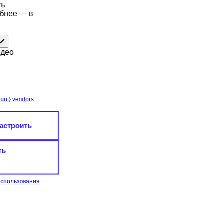
ть
обнее — в
идео
unt} vendors
астроить
ть
использования