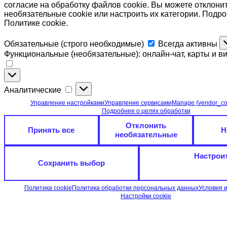
согласие на обработку файлов cookie. Вы можете отклони
необязательные cookie или настроить их категории. Подр
Политике cookie.
Обязательные
Обязательные (строго необходимые)
Всегда активны
(строго
Функциональные (необязательные): онлайн-чат, карты и в
необходимые)
Функциональные
(необязательные):
Аналитические
Аналитические
онлайн-
чат,
Управление настройками
Управление сервисами
Manage {vendor_co
карты
Подробнее о целях обработки
и
Отклонить
видео
Принять все
Н
необязательные
Настрои
Сохранить выбор
Политика cookie
Политика обработки персональных данных
Условия 
Настройки cookie