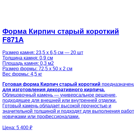
Форма Кирпич старый короткий
F871A
Размер камня: 23,5 х 6,5 см — 20 шт
Толщина камня: 0,9 см
Площадь камня: 0,3 м2
Размер формы: 72,5 х 50 х 2 см
Вес формы: 4,5 кг
Готовая
форма Кирпич старый короткий
предназначен
для изготовления декоративного кирпича.
Облицовочный камень — универсальное решение,
подходящее для внешней или внутренней отделки.
Готовый камень обладает высокой прочностью и
значительной толщиной и подходят для выполнения работ
новичками или профессионалами.
Цена:
5 400 ₽