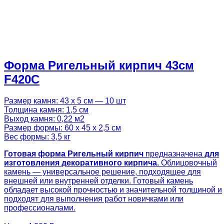
Форма Ригельный кирпич 43см
F420C
Размер камня: 43 х 5 см — 10 шт
Толщина камня: 1,5 см
Выход камня: 0,22 м2
Размер формы: 60 х 45 х 2,5 см
Вес формы: 3,5 кг
Готовая
форма Ригельный кирпич
предназначена
для
изготовления декоративного кирпича.
Облицовочный
камень — универсальное решение, подходящее для
внешней или внутренней отделки. Готовый камень
обладает высокой прочностью и значительной толщиной и
подходят для выполнения работ новичками или
профессионалами.