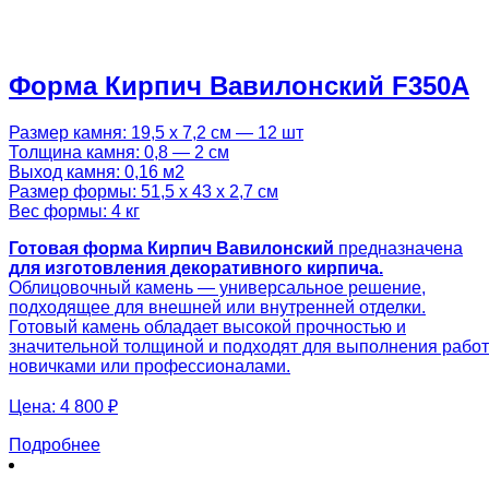
Форма Кирпич Вавилонский F350A
Размер камня: 19,5 х 7,2 см — 12 шт
Толщина камня: 0,8 — 2 см
Выход камня: 0,16 м2
Размер формы: 51,5 х 43 х 2,7 см
Вес формы: 4 кг
Готовая
форма Кирпич Вавилонский
предназначена
для изготовления декоративного кирпича.
Облицовочный камень — универсальное решение,
подходящее для внешней или внутренней отделки.
Готовый камень обладает высокой прочностью и
значительной толщиной и подходят для выполнения работ
новичками или профессионалами.
Цена:
4 800 ₽
Подробнее