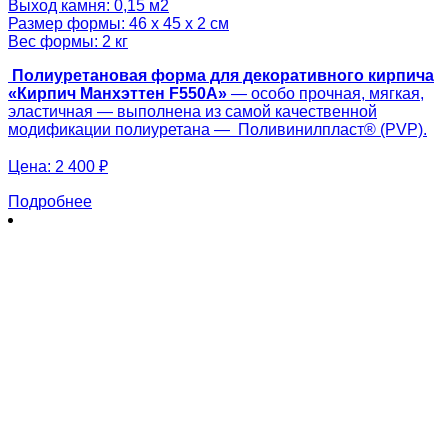
Выход камня: 0,15 м2
Размер формы: 46 х 45 х 2 см
Вес формы: 2 кг
Полиуретановая форма для декоративного кирпича
«Кирпич Манхэттен F550A»
— особо прочная, мягкая,
эластичная — выполнена из самой качественной
модификации полиуретана — Поливинилпласт® (PVP).
Цена:
2 400 ₽
Подробнее