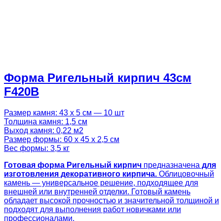
Форма Ригельный кирпич 43см
F420B
Размер камня: 43 х 5 см — 10 шт
Толщина камня: 1,5 см
Выход камня: 0,22 м2
Размер формы: 60 х 45 х 2,5 см
Вес формы: 3,5 кг
Готовая
форма Ригельный кирпич
предназначена
для
изготовления декоративного кирпича.
Облицовочный
камень — универсальное решение, подходящее для
внешней или внутренней отделки. Готовый камень
обладает высокой прочностью и значительной толщиной и
подходят для выполнения работ новичками или
профессионалами.