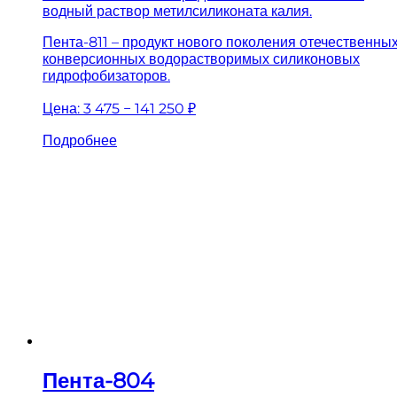
водный раствор метилсиликоната калия.
Пента-811 – продукт нового поколения отечественны
конверсионных водорастворимых силиконовых
гидрофобизаторов.
Цена:
3 475 − 141 250 ₽
Подробнее
Пента-804