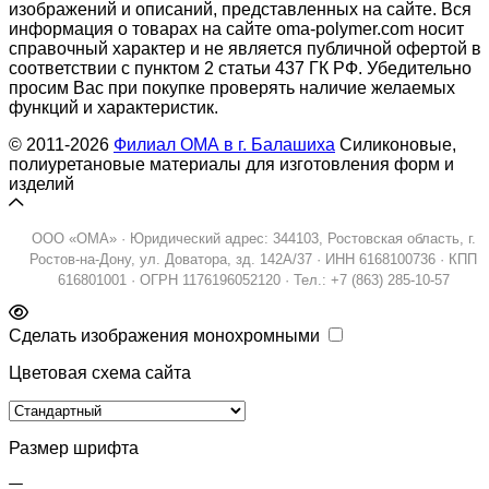
изображений и описаний, представленных на сайте. Вся
информация о товарах на сайте oma-polymer.com носит
справочный характер и не является публичной офертой в
соответствии с пунктом 2 статьи 437 ГК РФ. Убедительно
просим Вас при покупке проверять наличие желаемых
функций и характеристик.
© 2011-2026
Филиал ОМА в г. Балашиха
Силиконовые,
полиуретановые материалы для изготовления форм и
изделий
ООО «ОМА» · Юридический адрес: 344103, Ростовская область, г.
Ростов-на-Дону, ул. Доватора, зд. 142А/37 · ИНН 6168100736 · КПП
616801001 · ОГРН 1176196052120 · Тел.: +7 (863) 285-10-57
Сделать изображения монохромными
Цветовая схема сайта
Размер шрифта