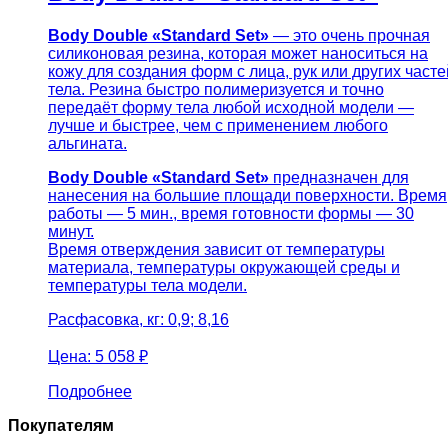
Body Double «Standard Set»
— это очень прочная
силиконовая резина, которая может наноситься на
кожу для создания форм с лица, рук или других часте
тела. Резина быстро полимеризуется и точно
передаёт форму тела любой исходной модели —
лучше и быстрее, чем с применением любого
альгината.
Body Double «Standard Set»
предназначен для
нанесения на большие площади поверхности. Время
работы — 5 мин., время готовности формы — 30
минут.
Время отверждения зависит от температуры
материала, температуры окружающей среды и
температуры тела модели.
Расфасовка, кг: 0,9; 8,16
Цена:
5 058 ₽
Подробнее
Покупателям