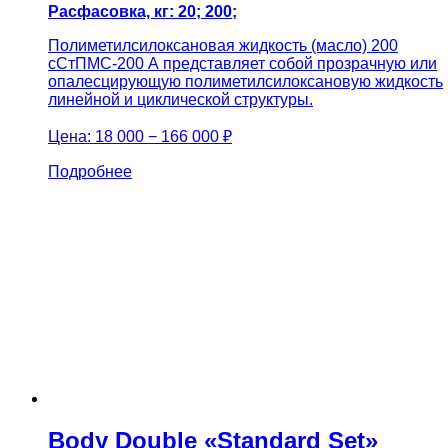
Расфасовка, кг: 20; 200;
Полиметилсилоксановая жидкость (масло) 200
сСтПМС-200 А представляет собой прозрачную или
опалесцирующую полиметилсилоксановую жидкость
линейной и циклической структуры.
Цена:
18 000 − 166 000 ₽
Подробнее
Body Double «Standard Set»