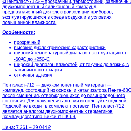
«Пентэласт-712» – прозрачный, термостойкий, заливочны
двухкомпонентный силиконовый компаунд,
предназначенный для электроизоляции приборов,
эксплуатирующихся в среде воздуха и в условиях
повышенной влажности.
Особенности:
прозрачный
высокие диэлектрические характеристики
широкий температурный диапазон эксплуатации от
о
о
-60
С до +250
С
широкий диапазон вязкостей, от текучих до вязких, в
зависимости от марки
отличная адгезия
Пентэласт-712 — двухкомпонентный материал —
компаунд, состоящий из основы и катализатора Пента-68О
после смешения, отверждающихся до резиноподобного
состояния. Для улучшения адгезии используйте подслой.
Подслой не входит в комплект поставки. Пентэласт-712
является аналогом двухкомпонентных герметиков
(компаундов) типа Виксинт ПК-68.
Цена:
7 261 − 29 044 ₽