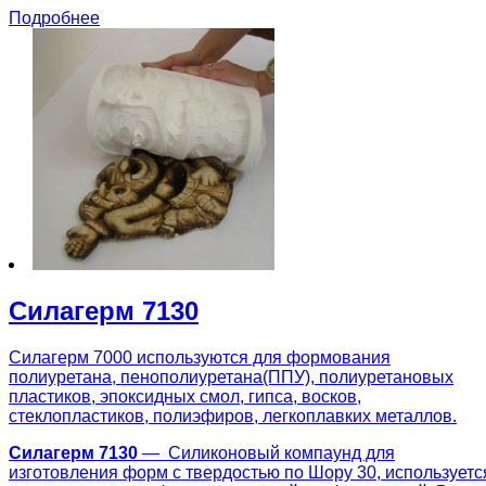
Подробнее
Силагерм 7130
Силагерм 7000 используются для формования
полиуретана, пенополиуретана(ППУ), полиуретановых
пластиков, эпоксидных смол, гипса, восков,
стеклопластиков, полиэфиров, легкоплавких металлов.
Силагерм 7130
— Силиконовый компаунд для
изготовления форм с твердостью по Шору 30, используетс