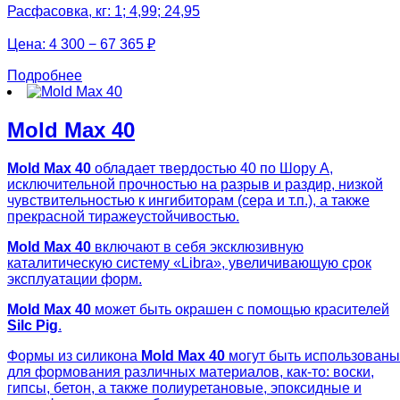
Расфасовка, кг: 1; 4,99; 24,95
Цена:
4 300 − 67 365 ₽
Подробнее
Mold Max 40
Mold Max 40
обладает твердостью 40 по Шору А,
исключительной прочностью на разрыв и раздир, низкой
чувствительностью к ингибиторам (сера и т.п.), а также
прекрасной тиражеустойчивостью.
Mold Max 40
включают в себя эксклюзивную
каталитическую систему «Libra», увеличивающую срок
эксплуатации форм.
Mold Max 40
может быть окрашен с помощью красителей
Silc Pig
.
Формы из силикона
Mold Max 40
могут быть использованы
для формования различных материалов, как-то: воски,
гипсы, бетон, а также полиуретановые, эпоксидные и