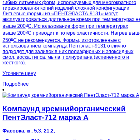
гибких литьевых форм, используемых для многократного
тиражирования копий изделий сложной конфигурации.
Литьевые формы из «ПЕНТЭЛАСТА-9131» могут
эксплуатироваться длительное время при температурах н
о
выше 200
С. Использование форм при температурах
о
выше 200
С приводит к потере эластичности. Нагрев выш
о
250
С не рекомендуется. Формы, изготовленные с
использованием компаунда Пентэласт-9131 отлично
подходят для заливок в них полиэфирных и эпоксидных
смол, воска, гипса, мыла, полиуретана (вспененного и
жесткого).
Уточните цену
Подробнее
Компаунд кремнийорганический
ПентЭласт-712 марка А
Фасовка, кг: 5,3; 21,2;