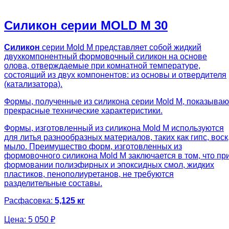
Силикон серии MOLD M 30
Силикон
серии Mold M представляет собой жидкий
двухкомпонентный формовочный силикон на основе
олова, отверждаемые при комнатной температуре,
состоящий из двух компонентов: из основы и отвердителя
(катализатора).
Формы, полученные из силикона серии Mold M, показываю
прекрасные технические характеристики.
Формы, изготовленный из силикона Mold M используются
для литья разнообразных материалов, таких как гипс, воск
мыло. Преимущество форм, изготовленных из
формовочного силикона Mold M заключается в том, что пр
формовании полиэфирных и эпоксидных смол, жидких
пластиков, пенополиуретанов, не требуются
разделительные составы.
Расфасовка:
5,125 кг
Цена:
5 050 ₽