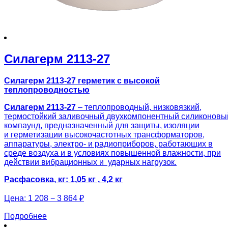
Силагерм 2113-27
Силагерм 2113-27 герметик с высокой
теплопроводностью
Силагерм 2113-27
– теплопроводный, низковязкий,
термостойкий заливочный двухкомпонентный силиконовы
компаунд, предназначенный для защиты, изоляции
и герметизации высокочастотных трансформаторов,
аппаратуры, электро- и радиоприборов, работающих в
среде воздуха и в условиях повышенной влажности, при
действии вибрационных и ударных нагрузок.
Расфасовка, кг: 1,05 кг , 4,2 кг
Цена:
1 208 − 3 864 ₽
Подробнее