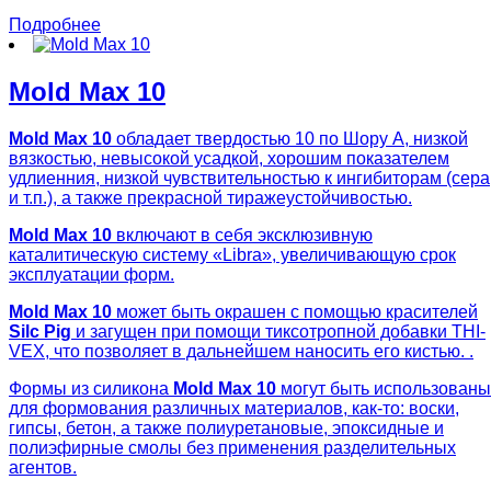
Подробнее
Mold Max 10
Mold Max 10
обладает твердостью 10 по Шору А, низкой
вязкостью, невысокой усадкой, хорошим показателем
удлиенния, низкой чувствительностью к ингибиторам (сера
и т.п.), а также прекрасной тиражеустойчивостью.
Mold Max 10
включают в себя эксклюзивную
каталитическую систему «Libra», увеличивающую срок
эксплуатации форм.
Mold Max 10
может быть окрашен с помощью красителей
Silc Pig
и загущен при помощи тиксотропной добавки THI-
VEX, что позволяет в дальнейшем наносить его кистью. .
Формы из силикона
Mold Max 10
могут быть использованы
для формования различных материалов, как-то: воски,
гипсы, бетон, а также полиуретановые, эпоксидные и
полиэфирные смолы без применения разделительных
агентов.