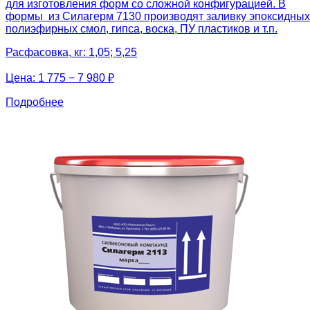
для изготовления форм со сложной конфигурацией. В
формы из Силагерм 7130 производят заливку эпоксидных
полиэфирных смол, гипса, воска, ПУ пластиков и т.п.
Расфасовка, кг: 1,05; 5,25
Цена:
1 775 − 7 980 ₽
Подробнее