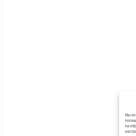
Мы ис
посещ
на об
настр