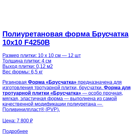
Полиуретановая форма Брусчатка
10х10 F4250B
Размер плитки: 10 х 10 см — 12 шт
Толщина плитки: 4 см
Выход плитки: 0,12 м2
Вес формы: 6,5 кг
Резиновая
Форма «
Брусчатка
»
предназначена для
изготовления тротуарной плитки, брусчатки.
Форма для
тротуарной плитки «
Брусчатка
»
— особо прочная,
мягкая, эластичная форма — выполнена из самой
качественной модификации полиуретана —
Поливинилпласт® (PVP).
Цена:
7 800 ₽
Подробнее