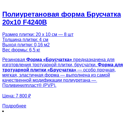
Полиуретановая форма Брусчатка
20х10 F4240B
Размер плитки: 20 х 10 см — 8 шт
Толщина плитки: 4 см
Выход плитки: 0,16 м2
Вес формы: 6,5 кг
Резиновая
Форма «
Брусчатка
»
предназначена для
изготовления тротуарной плитки, брусчатки.
Форма для
тротуарной плитки «
Брусчатка
»
— особо прочная,
мягкая, эластичная форма — выполнена из самой
качественной модификации полиуретана —
Поливинилпласт® (PVP).
Цена:
7 800 ₽
Подробнее