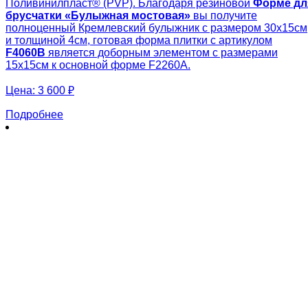
Поливинилпласт® (PVP). Благодаря резиновой
Форме дл
брусчатки «
Булыжная мостовая
»
вы получите
полноценный Кремлевский булыжник с размером 30х15см
и толщиной 4см, готовая форма плитки с артикулом
F4060B
является доборным элементом с размерами
15х15см к основной форме F2260А.
Цена:
3 600 ₽
Подробнее