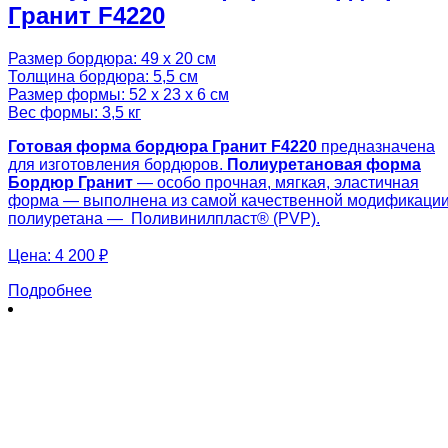
Гранит F4220
Размер бордюра: 49 х 20 см
Толщина бордюра: 5,5 см
Размер формы: 52 х 23 х 6 см
Вес формы: 3,5 кг
Готовая
форма бордюра Гранит
F4220
предназначена
для изготовления бордюров.
Полиуретановая форма
Бордюр Гранит
— особо прочная, мягкая, эластичная
форма — выполнена из самой качественной модификаци
полиуретана — Поливинилпласт® (PVP).
Цена:
4 200 ₽
Подробнее