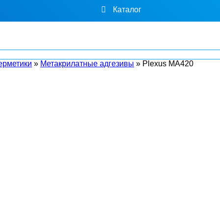
Каталог
ерметики
»
Метакрилатные адгезивы
»
Plexus MA420