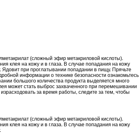
лметакрилат (сложный эфир метакриловой кислоты).
ия клея на кожу и в глаза. В случае попадания на кожу
у. Ядовит при проглатывании попадании в пищу. Прячьте
одробной информации о технике безопасности ознакомьтесь 
ании большого количества продукта выделяется много
клея может стать выброс захваченного при перемешивании
 израсходовать за время работы, следите за тем, чтобы
лметакрилат (сложный эфир метакриловой кислоты).
ия клея на кожу и в глаза. В случае попадания на кожу
.