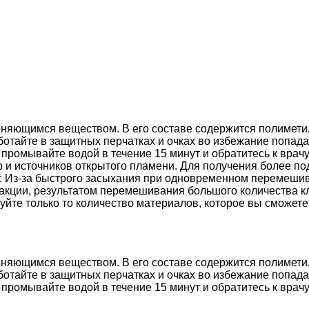
еняющимся веществом. В его составе содержится полимети
тайте в защитных перчатках и очках во избежание попадан
промывайте водой в течение 15 минут и обратитесь к врач
кр и источников открытого пламени. Для получения более п
: Из-за быстрого засыхания при одновременном перемешив
реакции, результатом перемешивания большого количества 
зуйте только то количество материалов, которое вы сможете
еняющимся веществом. В его составе содержится полимети
тайте в защитных перчатках и очках во избежание попадан
промывайте водой в течение 15 минут и обратитесь к врачу