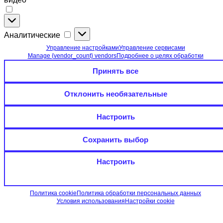
Функциональные
(необязательные):
Аналитические
Аналитические
онлайн-
чат,
Управление настройками
Управление сервисами
карты
Manage {vendor_count} vendors
Подробнее о целях обработки
и
Принять все
видео
Отклонить необязательные
Настроить
Сохранить выбор
Настроить
Политика cookie
Политика обработки персональных данных
Условия использования
Настройки cookie