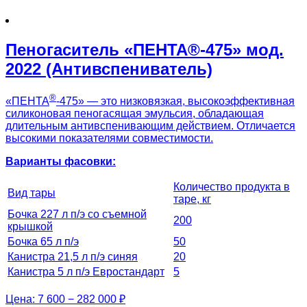
Пеногаситель «ПЕНТА®-475» мод.
2022 (Антивспениватель)
®
«ПЕНТА
-475» — это низковязкая, высокоэффективная
силиконовая пеногасящая эмульсия, обладающая
длительным антивспенивающим действием. Отличается
высокими показателями совместимости.
Варианты фасовки:
Количество продукта в
Вид тары
таре, кг
Бочка 227 л п/э со съемной
200
крышкой
Бочка 65 л п/э
50
Канистра 21,5 л п/э синяя
20
Канистра 5 л п/э Евростандарт
5
Цена:
7 600 − 282 000 ₽