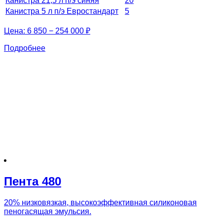
Канистра 21,5 л п/э синяя
20
Канистра 5 л п/э Евростандарт
5
Цена:
6 850 − 254 000 ₽
Подробнее
Пента 480
20% низковязкая, высокоэффективная силиконовая
пеногасящая эмульсия.