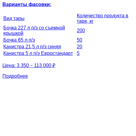
Варианты фасовки:
Количество продукта в
Вид тары
таре, кг
Бочка 227 л п/э со съемной
200
крышкой
Бочка 65 л п/э
50
Канистра 21,5 л п/э синяя
20
Канистра 5 л п/э Евростандарт
5
Цена:
3 350 − 113 000 ₽
Подробнее