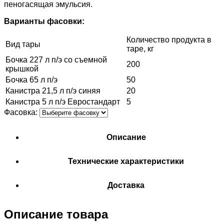
пеногасящая эмульсия.
Варианты фасовки:
Количество продукта в
Вид тары
таре, кг
Бочка 227 л п/э со съемной
200
крышкой
Бочка 65 л п/э
50
Канистра 21,5 л п/э синяя
20
Канистра 5 л п/э Евростандарт
5
Фасовка:
Описание
Технические характеристики
Доставка
Описание товара