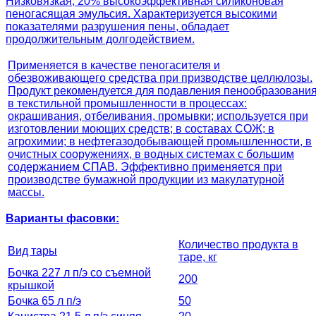
Низковязкая, 20% высокоэффективная силиконовая
пеногасящая эмульсия. Характеризуется высокими
показателями разрушения пены, обладает
продолжительным долгодействием.
Применяется в качестве пеногасителя и
обезвоживающего средства при призводстве целлюлозы.
Продукт рекомендуется для подавления пенообразовани
в текстильной промышленности в процессах:
окрашивания, отбеливания, промывки; используется при
изготовлении моющих средств; в составах СОЖ; в
агрохимии; в нефтегазодобывающей промышленности, в
очистных сооружениях, в водных системах с большим
содержанием СПАВ. Эффективно применяется при
производстве бумажной продукции из макулатурной
массы.
Варианты фасовки:
Количество продукта в
Вид тары
таре, кг
Бочка 227 л п/э со съемной
200
крышкой
Бочка 65 л п/э
50