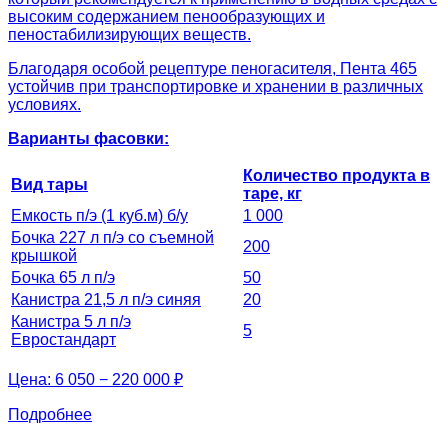
высоким содержанием пенообразующих и
пеностабилизирующих веществ.
Благодаря особой рецептуре пеногасителя, Пента 465
устойчив при транспортировке и хранении в различных
условиях.
Варианты фасовки:
Количество продукта в
Вид тары
таре, кг
Емкость п/э (1 куб.м) б/у
1 000
Бочка 227 л п/э со съемной
200
крышкой
Бочка 65 л п/э
50
Канистра 21,5 л п/э синяя
20
Канистра 5 л п/э
5
Евростандарт
Цена:
6 050 − 220 000 ₽
Подробнее