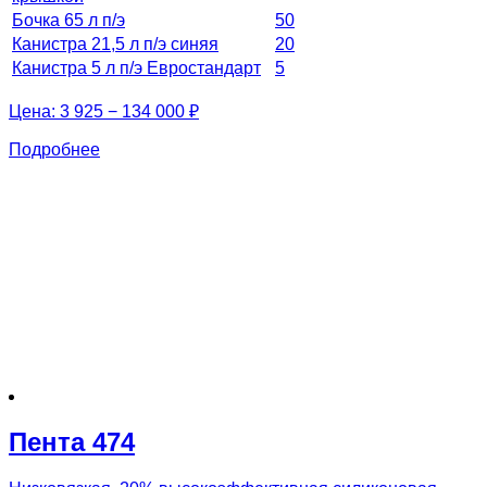
Бочка 65 л п/э
50
Канистра 21,5 л п/э синяя
20
Канистра 5 л п/э Евростандарт
5
Цена:
3 925 − 134 000 ₽
Подробнее
Пента 474