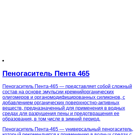
Пеногаситель Пента 465
Пеногаситель Пента-465 — представляет собой сложный
состав на основе эмульсии кремнийорганических
олигомеров и органомодифицированных силиконов, с
добавлением органических поверхностно-активных
веществ, предназначенный для применения в водных
средах для разрушения пены и предотвращения ее
образования, в том числе в зимний период.
Пеногаситель Пента-465 — универсальный пеногаситель,
который рекомендуется к применению в водных средах с