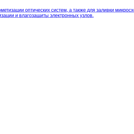
етизации оптических систем, а также для заливки микросх
изации и влагозащиты электронных узлов.