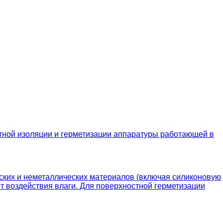
ной изоляции и герметизации аппаратуры работающей в
ких и неметаллических материалов (включая силиконовую
от воздействия влаги. Для поверхностной герметизации