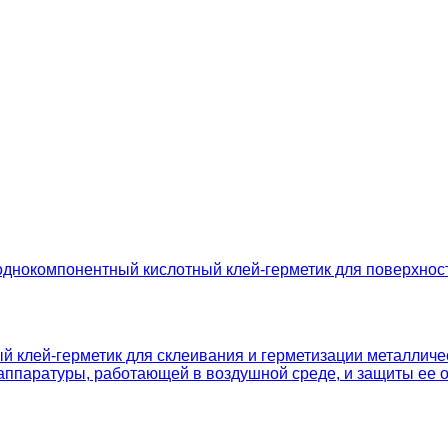
нокомпонентный кислотный клей-герметик для поверхност
клей-герметик для склеивания и герметизации металличес
 аппаратуры, работающей в воздушной среде, и защиты ее 