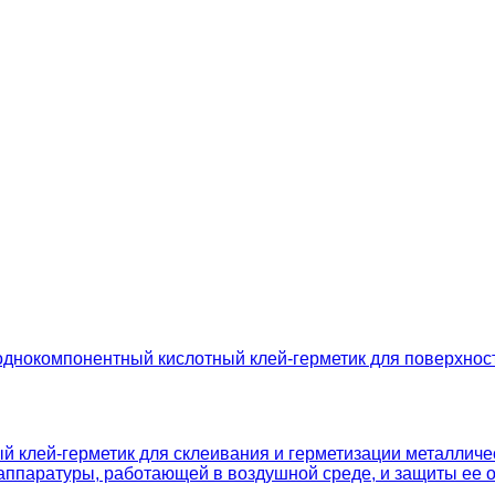
нокомпонентный кислотный клей-герметик для поверхност
клей-герметик для склеивания и герметизации металличес
 аппаратуры, работающей в воздушной среде, и защиты ее 