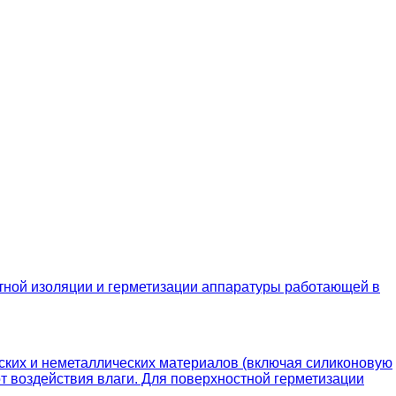
ной изоляции и герметизации аппаратуры работающей в
ких и неметаллических материалов (включая силиконовую
от воздействия влаги. Для поверхностной герметизации