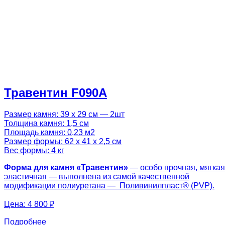
Травентин F090A
Размер камня: 39 х 29 см — 2шт
Толщина камня: 1,5 см
Площадь камня: 0,23 м2
Размер формы: 62 х 41 х 2,5 см
Вес формы: 4 кг
Форма для камня «
Травентин
»
— особо прочная, мягкая
эластичная — выполнена из самой качественной
модификации полиуретана — Поливинилпласт® (PVP).
Цена:
4 800 ₽
Подробнее