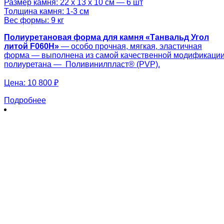
Размер камня: 22 х 13 х 10 см — 6 шт
Толщина камня: 1-3 см
Вес формы: 9 кг
Полиуретановая форма для камня «Танвальд Угол
литой F060H»
— особо прочная, мягкая, эластичная
форма — выполнена из самой качественной модификаци
полиуретана — Поливинилпласт® (PVP).
Цена:
10 800 ₽
Подробнее