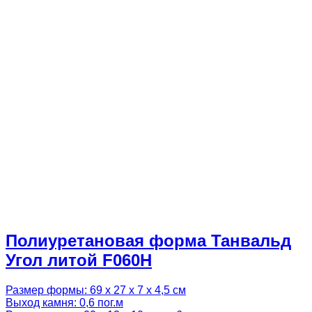
Полиуретановая форма Танвальд
Угол литой F060H
Размер формы: 69 х 27 х 7 х 4,5 см
Выход камня: 0,6 пог.м