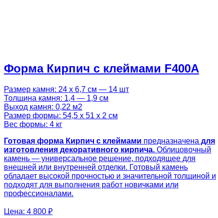
Форма Кирпич с клеймами F400A
Размер камня: 24 х 6,7 см — 14 шт
Толщина камня: 1,4 — 1,9 см
Выход камня: 0,22 м2
Размер формы: 54,5 х 51 х 2 см
Вес формы: 4 кг
Готовая
форма Кирпич с клеймами
предназначена
для
изготовления декоративного кирпича.
Облицовочный
камень — универсальное решение, подходящее для
внешней или внутренней отделки. Готовый камень
обладает высокой прочностью и значительной толщиной и
подходят для выполнения работ новичками или
профессионалами.
Цена:
4 800 ₽