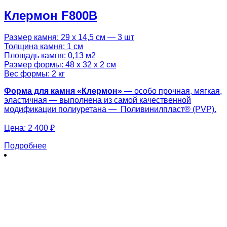
Клермон F800B
Размер камня: 29 х 14,5 см — 3 шт
Толщина камня: 1 см
Площадь камня: 0,13 м2
Размер формы: 48 х 32 х 2 см
Вес формы: 2 кг
Форма для камня «
Клермон
»
— особо прочная, мягкая,
эластичная — выполнена из самой качественной
модификации полиуретана — Поливинилпласт® (PVP).
Цена:
2 400 ₽
Подробнее