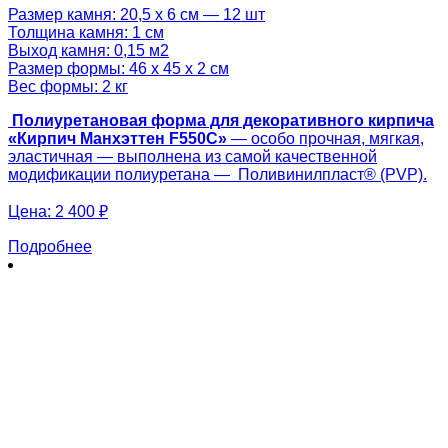
Размер камня: 20,5 х 6 см — 12 шт
Толщина камня: 1 см
Выход камня: 0,15 м2
Размер формы: 46 х 45 х 2 см
Вес формы: 2 кг
Полиуретановая форма для декоративного кирпича
«Кирпич Манхэттен F550C»
— особо прочная, мягкая,
эластичная — выполнена из самой качественной
модификации полиуретана — Поливинилпласт® (PVP).
Цена:
2 400 ₽
Подробнее