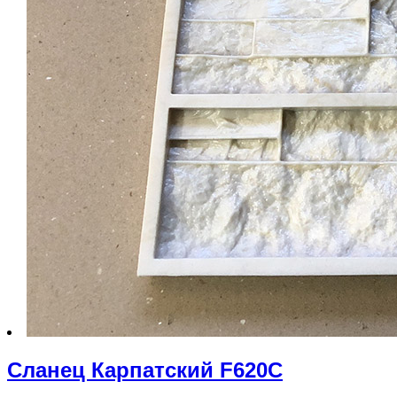
Сланец Карпатский F620C