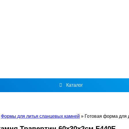
Каталог
»
Формы для литья сланцевых камней
»
Готовая форма для 
камня Травертин 60х30х2см F440E