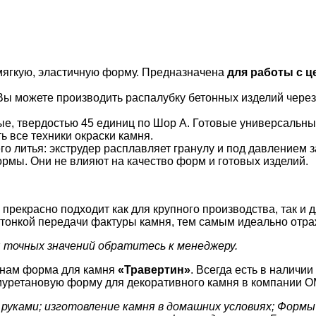
мягкую, эластичную форму. Предназначена
для работы с ц
ы можете производить распалубку бетонных изделий через д
ные, твердостью 45 единиц по Шор А. Готовые универсаль
ь все техники окраски камня.
о литья: экструдер расплавляет гранулу и под давлением з
рмы. Они не влияют на качество форм и готовых изделий.
прекрасно подходит как для крупного производства, так и 
 тонкой передачи фактуры камня, тем самым идеально отр
 точных значений обратитесь к менеджеру.
енам форма для камня
«
Травертин
»
. Всегда есть в наличи
лиуретановую форму для декоративного камня в компании ОМ
руками; изготовление камня в домашних условиях; Форм