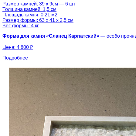
Размер камней: 39 х 9см — 6 шт
Толщина камней: 1,5 см
Площадь камня: 0,21 м2
Размер формы: 63 х 41 х 2,5 см
Вес формы: 4 кг
Форма для камня «
Сланец Карпатский
»
— особо прочна
Цена:
4 800 ₽
Подробнее