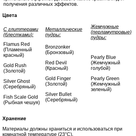
получения различных эффектов.
Цвета
Жемчужные
С глиттерами
Металлические
(перламутровые)
(блестками):
пудры:
пудры:
Flamus Red
Bronzonker
(Пламенный
(Бронзовый)
красный)
Pearly Blue
Red Devil
(Жемчужный
Gold Rush
(Красный)
голубой)
(Золотой)
Gold Finger
Pearly Green
Silver Ghost
(Золотой)
(Жемчужный
(Серебряный)
зеленый)
Silver Bullet
Fish Scale Gold
(Серебряный)
(Рыбная чешуя)
Хранение
Материалы должны храниться и использоваться при
комнатной температуре (23°C).