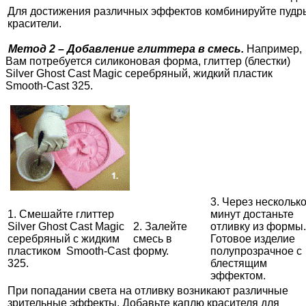
Для достижения различных эффектов комбинируйте пудр
красители.
Метод 2 – Добавление глиттера в смесь.
Например,
Вам потребуется силиконовая форма, глиттер (блестки)
Silver Ghost Cast Magic серебряный, жидкий пластик
Smooth-Cast 325.
3. Через нескольк
1. Смешайте глиттер
минут достаньте
Silver Ghost Cast Magic
2. Залейте
отливку из формы.
серебряный с жидким
смесь в
Готовое изделие
пластиком Smooth-Cast
форму.
полупрозрачное с
325.
блестящим
эффектом.
При попадании света на отливку возникают различные
зрительные эффекты. Добавьте каплю красителя для