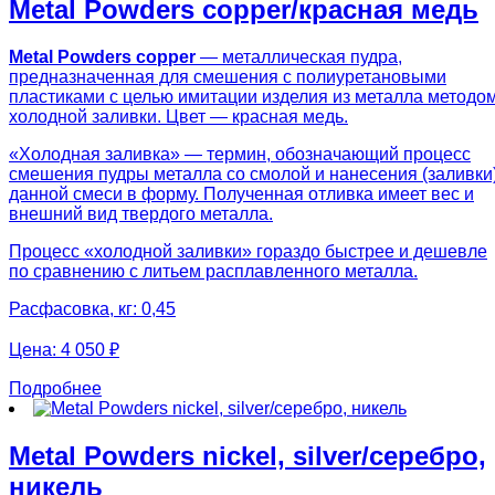
Metal Powders copper/красная медь
Metal Powders copper
— металлическая пудра,
предназначенная для смешения с полиуретановыми
пластиками с целью имитации изделия из металла методо
холодной заливки. Цвет — красная медь.
«Холодная заливка» — термин, обозначающий процесс
смешения пудры металла со смолой и нанесения (заливки
данной смеси в форму. Полученная отливка имеет вес и
внешний вид твердого металла.
Процесс «холодной заливки» гораздо быстрее и дешевле
по сравнению с литьем расплавленного металла.
Расфасовка, кг: 0,45
Цена:
4 050 ₽
Подробнее
Metal Powders nickel, silver/серебро,
никель