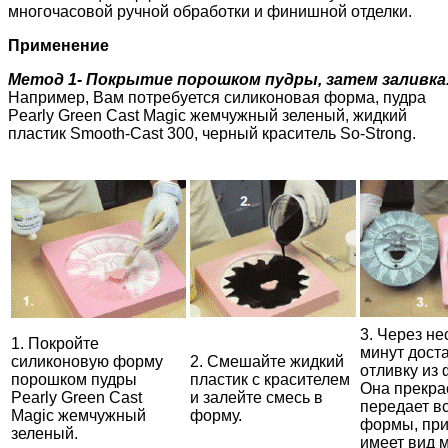
многочасовой ручной обработки и финишной отделки.
Применение
Метод 1- Покрытие порошком пудры, затем заливка
Например, Вам потребуется силиконовая форма, пудра
Pearly Green Cast Magic жемчужный зеленый, жидкий
пластик Smooth-Cast 300, черный краситель So-Strong.
3. Через не
1. Покройте
минут дост
силиконовую форму
2. Смешайте жидкий
отливку из
порошком пудры
пластик с красителем
Она прекра
Pearly Green Cast
и залейте смесь в
передает в
Magic жемчужный
форму.
формы, при
зеленый.
имеет вид 